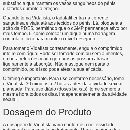
substância que mantém os vasos sanguíneos do pénis
dilatados durante a ereção.
Quando toma Vidalista, o tadalafil entra na corrente
sanguínea e viaja até aos tecidos do pénis. Lá, bloqueia a
ação da PDE5, permitindo que o cGMP permaneça ativo por
mais tempo. É como colocar um dique numa barragem –
controla o fluxo para manter o nível desejado.
Para tomar o Vidalista corretamente, engula o comprimido
inteiro com água. Pode ser tomado com ou sem alimentos,
embora refeições muito gordurosas possam atrasar
ligeiramente a absorção. Não mastigue nem parta o
comprimido, pois isso pode afetar a sua eficácia.
O timing é importante. Para uso conforme necessário, tome
o Vidalista 30 minutos a 2 horas antes da atividade sexual
planeada. Para uso diário (doses baixas), tome sempre à
mesma hora todos os dias, independentemente da atividade
sexual.
Dosagem do Produto
A dosagem do Vidalista varia conforme a necessidade
individual e a resposta ao tratamento. Para a maioria dos