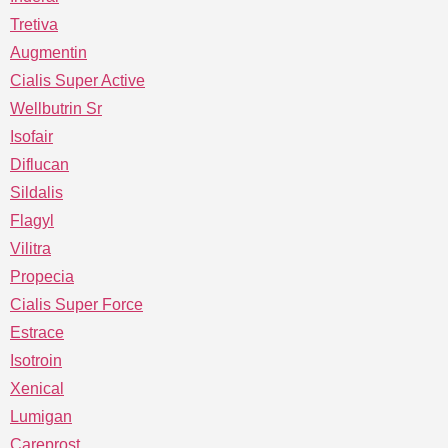
Tretiva
Augmentin
Cialis Super Active
Wellbutrin Sr
Isofair
Diflucan
Sildalis
Flagyl
Vilitra
Propecia
Cialis Super Force
Estrace
Isotroin
Xenical
Lumigan
Careprost