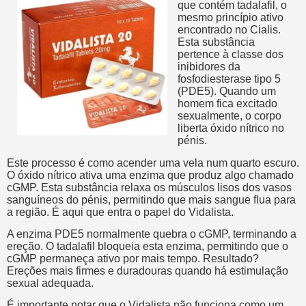
que contém tadalafil, o
mesmo princípio ativo
encontrado no Cialis.
Esta substância
pertence à classe dos
inibidores da
fosfodiesterase tipo 5
(PDE5). Quando um
homem fica excitado
sexualmente, o corpo
liberta óxido nítrico no
pénis.
Este processo é como acender uma vela num quarto escuro.
O óxido nítrico ativa uma enzima que produz algo chamado
cGMP. Esta substância relaxa os músculos lisos dos vasos
sanguíneos do pénis, permitindo que mais sangue flua para
a região. É aqui que entra o papel do Vidalista.
A enzima PDE5 normalmente quebra o cGMP, terminando a
ereção. O tadalafil bloqueia esta enzima, permitindo que o
cGMP permaneça ativo por mais tempo. Resultado?
Ereções mais firmes e duradouras quando há estimulação
sexual adequada.
É importante notar que o Vidalista não funciona como um