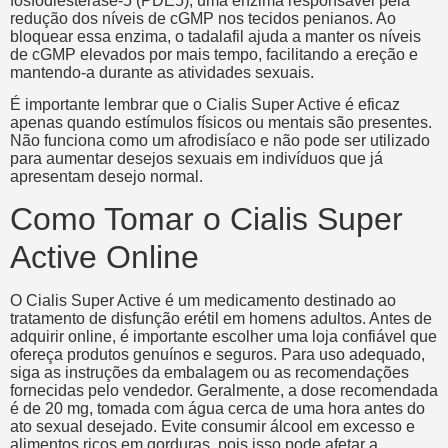
fosfodiesterase-5 (PDE5), uma enzima responsável pela
redução dos níveis de cGMP nos tecidos penianos. Ao
bloquear essa enzima, o tadalafil ajuda a manter os níveis
de cGMP elevados por mais tempo, facilitando a ereção e
mantendo-a durante as atividades sexuais.
É importante lembrar que o Cialis Super Active é eficaz
apenas quando estímulos físicos ou mentais são presentes.
Não funciona como um afrodisíaco e não pode ser utilizado
para aumentar desejos sexuais em indivíduos que já
apresentam desejo normal.
Como Tomar o Cialis Super
Active Online
O Cialis Super Active é um medicamento destinado ao
tratamento de disfunção erétil em homens adultos. Antes de
adquirir online, é importante escolher uma loja confiável que
ofereça produtos genuínos e seguros. Para uso adequado,
siga as instruções da embalagem ou as recomendações
fornecidas pelo vendedor. Geralmente, a dose recomendada
é de 20 mg, tomada com água cerca de uma hora antes do
ato sexual desejado. Evite consumir álcool em excesso e
alimentos ricos em gorduras, pois isso pode afetar a