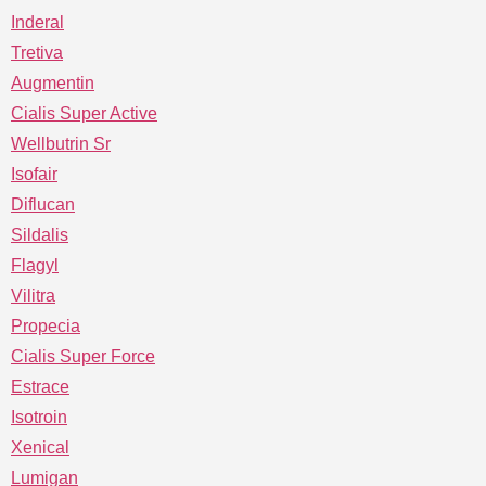
Inderal
Tretiva
Augmentin
Cialis Super Active
Wellbutrin Sr
Isofair
Diflucan
Sildalis
Flagyl
Vilitra
Propecia
Cialis Super Force
Estrace
Isotroin
Xenical
Lumigan