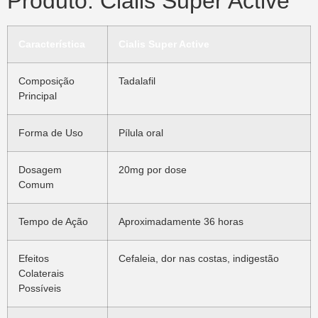
Produto: Cialis Super Active
Característica
Cialis Super Active
Composição
Tadalafil
Principal
Forma de Uso
Pílula oral
Dosagem
20mg por dose
Comum
Tempo de Ação
Aproximadamente 36 horas
Efeitos
Cefaleia, dor nas costas, indigestão
Colaterais
Possíveis