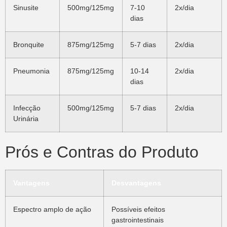
Sinusite
500mg/125mg
7-10
2x/dia
dias
Bronquite
875mg/125mg
5-7 dias
2x/dia
Pneumonia
875mg/125mg
10-14
2x/dia
dias
Infecção
500mg/125mg
5-7 dias
2x/dia
Urinária
Prós e Contras do Produto
Vantagens
Desvantagens
Espectro amplo de ação
Possíveis efeitos
gastrointestinais