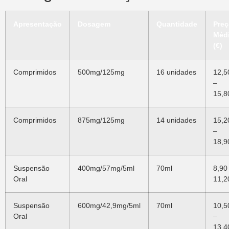
Apresentação
Dosagem
Quantidade
Pre
Méd
(€)
Comprimidos
500mg/125mg
16 unidades
12,5
–
15,8
Comprimidos
875mg/125mg
14 unidades
15,2
–
18,9
Suspensão
400mg/57mg/5ml
70ml
8,90
Oral
11,2
Suspensão
600mg/42,9mg/5ml
70ml
10,5
Oral
–
13,4