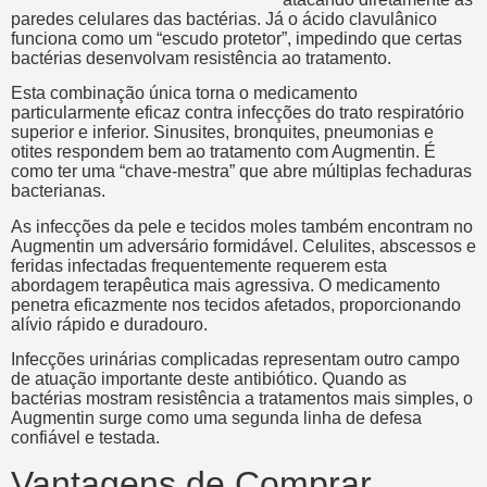
paredes celulares das bactérias. Já o ácido clavulânico
funciona como um “escudo protetor”, impedindo que certas
bactérias desenvolvam resistência ao tratamento.
Esta combinação única torna o medicamento
particularmente eficaz contra infecções do trato respiratório
superior e inferior. Sinusites, bronquites, pneumonias e
otites respondem bem ao tratamento com Augmentin. É
como ter uma “chave-mestra” que abre múltiplas fechaduras
bacterianas.
As infecções da pele e tecidos moles também encontram no
Augmentin um adversário formidável. Celulites, abscessos e
feridas infectadas frequentemente requerem esta
abordagem terapêutica mais agressiva. O medicamento
penetra eficazmente nos tecidos afetados, proporcionando
alívio rápido e duradouro.
Infecções urinárias complicadas representam outro campo
de atuação importante deste antibiótico. Quando as
bactérias mostram resistência a tratamentos mais simples, o
Augmentin surge como uma segunda linha de defesa
confiável e testada.
Vantagens de Comprar