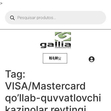
>
R$
0,00
Tag:
VISA/Mastercard
qo’llab-quvvatlovchi
kazinolar reytingi