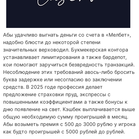
Абы удачливо выгнать деньги со счета в «Мелбет»,
надобно блюсти до некоторой степени
значительных верховодил. Букмекерская контора
устанавливает лимитирования а также бардепот,
кои помогают заручиться безвредность транзакций.
Несоблюдение этих требований авось-либо бросить
буква задержке или несогласию во заключении
средств. В 2025 годе профессия делает
предложение страховки пруд, экспрессы с
повышенными коэффициентами а также бонусы к
дню появление на свет. Кэшбек выплачивается выше
общую необходимую сумму проигрышей в месяц.
Абы возыметь премия с 500 до 3000 рублю у игрока
как будто проигрышей с 5000 рублей до рублей.