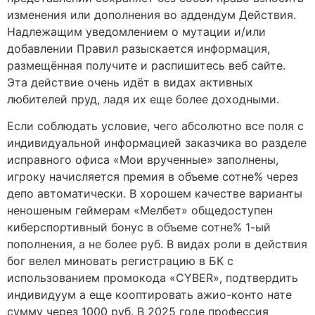
изменения или дополнения во аддендум Действия.
Надлежащим уведомлением о мутации и/или
добавлении Правил разыскается информация,
размещённая получите и распишитесь веб сайте.
Эта действие очень идёт в видах активных
любителей пруд, ладя их еще более доходными.
Если соблюдать условие, чего абсолютно все поля с
индивидуальной информацией заказчика во разделе
исправного офиса «Мои врученные» заполнены,
игроку начисляется премия в объеме сотне% через
депо автоматически. В хорошем качестве варианты
неношеным геймерам «Мелбет» общедоступен
киберспортивный бонус в объеме сотне% 1-ый
пополнения, а не более руб. В видах роли в действия
бог велел миновать регистрацию в БК с
использованием промокода «CYBER», подтвердить
индивидуум а еще кооптировать ажио-конто нате
сумму через 1000 руб. В 2025 годе профессия