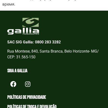
время.
SAC SIG Gallia: 0800 283 3282
Rua Montese, 840, Santa Branca, Belo Horizonte- MG/
CEP: 31.565-150
Siga a Gallia
Políticas de privacidade
Políticas de Troca e devolução