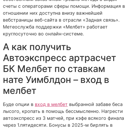
счеты с операторами сферы помощи. Информация в
отношении них доступна внизу важнейшей
вебстраницы веб-сайта в отрасли «Задная связь».
Метеослужба поддержки «Мелбет» работает
круглосуточно во онлайн-системе.
А как получить
Автоэкспресс артрасчет
БК Мелбет по ставкам
нате Уимблдон – вход в
мелбет
Буде опции в
вход в мелбет
выбранной забаве беса
лысого, кропать в помощь бессмысленно. Нагрести
автоэкспресс из 3 матчей, при кэфе всякого финала
через 1.пятидесяти. Бонусы в 2025-м бирлять в