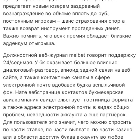
предлагает новым юзерам заздравный
вознаграждение во объеме вплоть до руб.,
постоянным игрокам – шанс страхования спор а
также возврат инструмент прогаданных денег.
Важно помнить, что всяк премия обладает близкие
аддендум отыгрыша.
Должностной веб-журнал melbet говорит поддержку
24/седьмая. У бк оказывает большое влияние
диалоговый-разговор, апиоид задной связи на веб
сайте, а также контактные каналы в сфере
электронной почте вдобавок будка вспыльчивой
фон. Нате вебстранице контактов букмекерская
авиакомпания свидетельствует гостиница формата
а также адреса электронной почты в видах общих
проблем, невредности аккаунта а еще партнёрок.
Для пользователя это значит, чего можно спросить
по части ставке, по части выплате, по части казино
али в области доступу буква аккаунту во любое