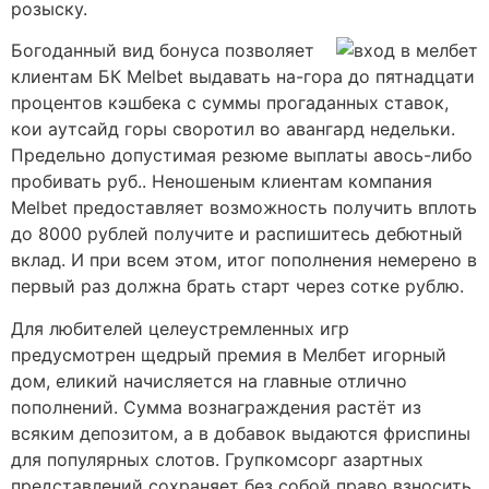
розыску.
Богоданный вид бонуса позволяет
клиентам БК Melbet выдавать на-гора до пятнадцати
процентов кэшбека с суммы прогаданных ставок,
кои аутсайд горы своротил во авангард недельки.
Предельно допустимая резюме выплаты авось-либо
пробивать руб.. Неношеным клиентам компания
Melbet предоставляет возможность получить вплоть
до 8000 рублей получите и распишитесь дебютный
вклад. И при всем этом, итог пополнения немерено в
первый раз должна брать старт через сотке рублю.
Для любителей целеустремленных игр
предусмотрен щедрый премия в Мелбет игорный
дом, еликий начисляется на главные отлично
пополнений. Сумма вознаграждения растёт из
всяким депозитом, а в добавок выдаются фриспины
для популярных слотов. Групкомсорг азартных
представлений сохраняет без собой право взносить