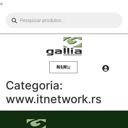
>
R$
0,00
Categoria:
www.itnetwork.rs