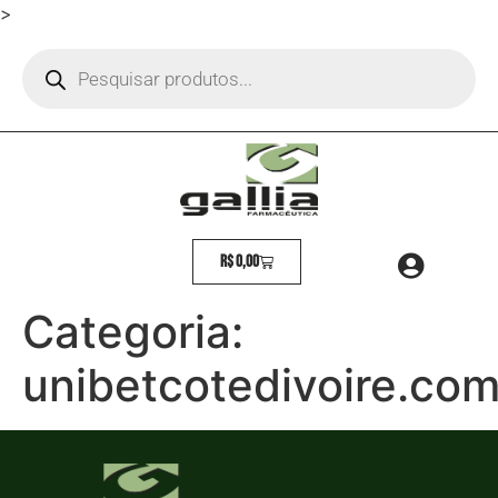
>
R$
0,00
Categoria:
unibetcotedivoire.co