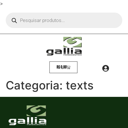
>
R$
0,00
Categoria:
texts