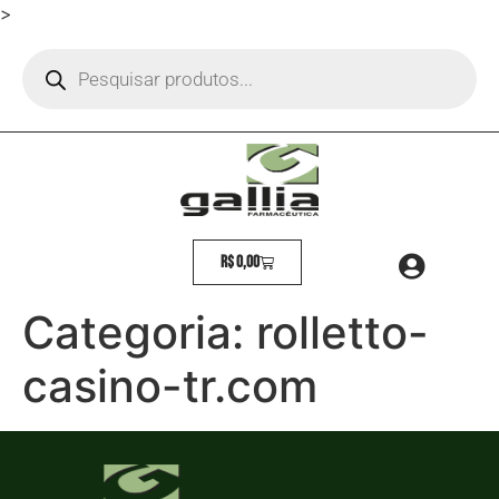
>
R$
0,00
Categoria:
rolletto-
casino-tr.com