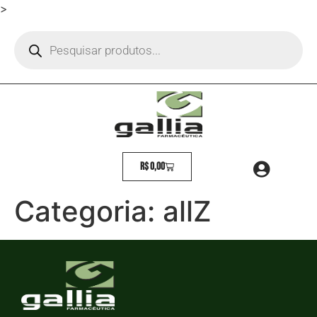
>
R$
0,00
Categoria:
allZ