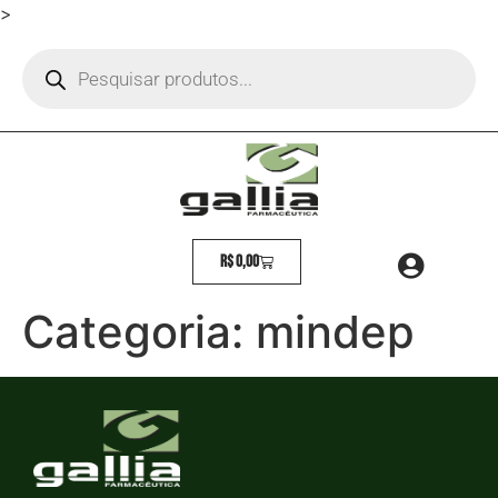
>
R$
0,00
Categoria:
mindep