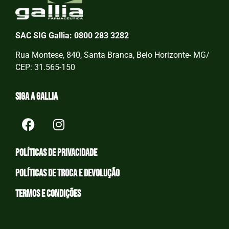
SAC SIG Gallia: 0800 283 3282
Rua Montese, 840, Santa Branca, Belo Horizonte- MG/
CEP: 31.565-150
Siga a Gallia
Políticas de privacidade
Políticas de Troca e devolução
Termos e condições