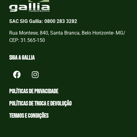
SAC SIG Gallia: 0800 283 3282
Rua Montese, 840, Santa Branca, Belo Horizonte- MG/
CEP: 31.565-150
Siga a Gallia
Políticas de privacidade
Políticas de Troca e devolução
Termos e condições