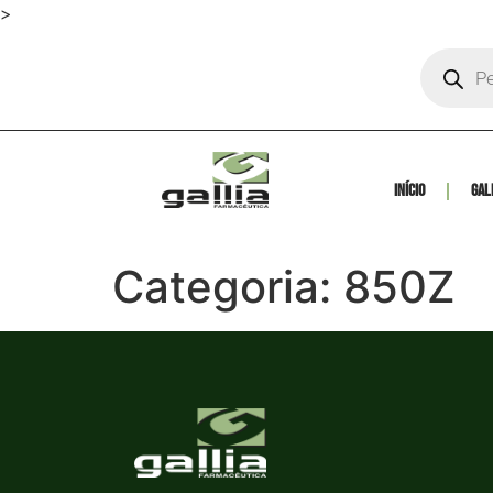
>
Início
Gal
Categoria:
850Z