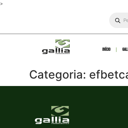
>
Início
Gal
Categoria:
efbetc