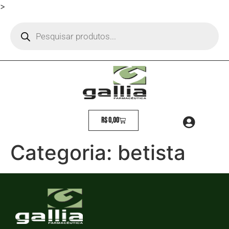
>
R$
0,00
Categoria:
betista