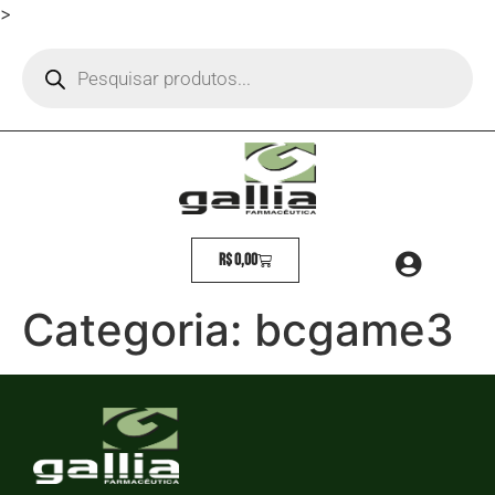
>
R$
0,00
Categoria:
bcgame3