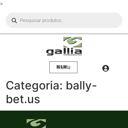
>
R$
0,00
Categoria:
bally-
bet.us