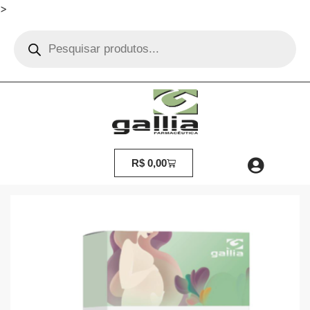
>
R$
0,00